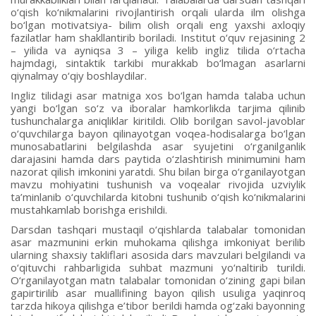
o‘qish ko‘nikmalarini rivojlantirish orqali ularda ilm olishga
bo‘lgan motivatsiya- bilim olish orqali eng yaxshi axloqiy
fazilatlar ham shakllantirib boriladi. Institut o‘quv rejasining 2
– yilida va ayniqsa 3 – yiliga kelib ingliz tilida o‘rtacha
hajmdagi, sintaktik tarkibi murakkab bo‘lmagan asarlarni
qiynalmay o‘qiy boshlaydilar.
Ingliz tilidagi asar matniga xos bo‘lgan hamda talaba uchun
yangi bo‘lgan so‘z va iboralar hamkorlikda tarjima qilinib
tushunchalarga aniqliklar kiritildi. Olib borilgan savol-javoblar
o‘quvchilarga bayon qilinayotgan voqea-hodisalarga bo‘lgan
munosabatlarini belgilashda asar syujetini o‘rganilganlik
darajasini hamda dars paytida o‘zlashtirish minimumini ham
nazorat qilish imkonini yaratdi. Shu bilan birga o‘rganilayotgan
mavzu mohiyatini tushunish va voqealar rivojida uzviylik
ta’minlanib o‘quvchilarda kitobni tushunib o‘qish ko‘nikmalarini
mustahkamlab borishga erishildi.
Darsdan tashqari mustaqil o‘qishlarda talabalar tomonidan
asar mazmunini erkin muhokama qilishga imkoniyat berilib
ularning shaxsiy takliflari asosida dars mavzulari belgilandi va
o‘qituvchi rahbarligida suhbat mazmuni yo‘naltirib turildi.
O‘rganilayotgan matn talabalar tomonidan o‘zining gapi bilan
gapirtirilib asar muallifining bayon qilish usuliga yaqinroq
tarzda hikoya qilishga e’tibor berildi hamda og‘zaki bayonning