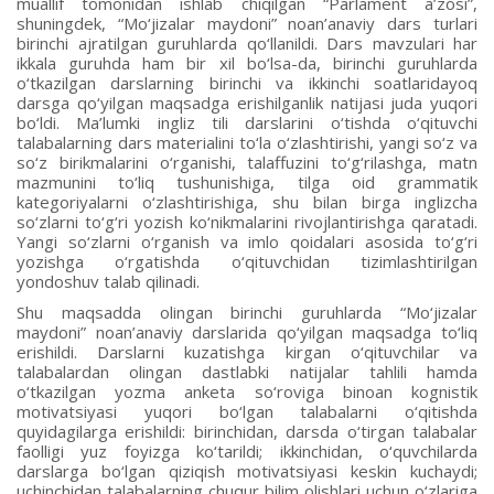
muallif tomonidan ishlab chiqilgan “Parlament a’zosi”,
shuningdek, “Mo‘jizalar maydoni” noan’anaviy dars turlari
birinchi ajratilgan guruhlarda qo‘llanildi. Dars mavzulari har
ikkala guruhda ham bir xil bo‘lsa-da, birinchi guruhlarda
o‘tkazilgan darslarning birinchi va ikkinchi soatlaridayoq
darsga qo‘yilgan maqsadga erishilganlik natijasi juda yuqori
bo‘ldi. Ma’lumki ingliz tili darslarini o‘tishda o‘qituvchi
talabalarning dars materialini to‘la o‘zlashtirishi, yangi so‘z va
so‘z birikmalarini o‘rganishi, talaffuzini to‘g‘rilashga, matn
mazmunini to‘liq tushunishiga, tilga oid grammatik
kategoriyalarni o‘zlashtirishiga, shu bilan birga inglizcha
so‘zlarni to‘g‘ri yozish ko‘nikmalarini rivojlantirishga qaratadi.
Yangi so‘zlarni o‘rganish va imlo qoidalari asosida to‘g‘ri
yozishga o‘rgatishda o‘qituvchidan tizimlashtirilgan
yondoshuv talab qilinadi.
Shu maqsadda olingan birinchi guruhlarda “Mo‘jizalar
maydoni” noan’anaviy darslarida qo‘yilgan maqsadga to‘liq
erishildi. Darslarni kuzatishga kirgan o‘qituvchilar va
talabalardan olingan dastlabki natijalar tahlili hamda
o‘tkazilgan yozma anketa so‘roviga binoan kognistik
motivatsiyasi yuqori bo‘lgan talabalarni o‘qitishda
quyidagilarga erishildi: birinchidan, darsda o‘tirgan talabalar
faolligi yuz foyizga ko‘tarildi; ikkinchidan, o‘quvchilarda
darslarga bo‘lgan qiziqish motivatsiyasi keskin kuchaydi;
uchinchidan talabalarning chuqur bilim olishlari uchun o‘zlariga