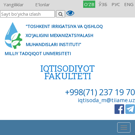
O'ZB
ЎЗБ
РУС
ENG
Yangiliklar
E'lonlar
"TOSHKENT IRRIGATSIYA VA QISHLOQ
XO'JALIGINI MEXANIZATSIYALASH
MUHANDISLARI INSTITUTI"
MILLIY TADQIQOT UNIVERSITETI
IQTISODIYOT
FAKULTETI
+998(71) 237 19 70
iqtisoda_m@tiiame.uz
Togg
navig