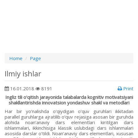
Home
Page
Ilmiy ishlar
16.01.2018
8191
Print
Ingliz tili o‘qitish jarayonida talabalarda kognitiv motivatsiyani
shakllantirishda innovatsion yondashuv shakl va metodlari
Har bir yo‘nalishda o‘qiydigan o‘quv guruhlari ikkitadan
parallel guruhlarga ajratilib o‘quv rejasiga asosan bir guruhda
alohida noan’anaviy dars elementlari kiritilgan dars
ishlanmalari, ikkinchisiga klassik uslubdagi dars ishlanmalari
asosida darslar o‘tildi. Noan’anaviy dars elementlari, xususan