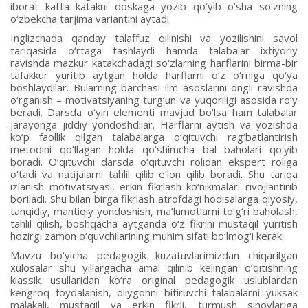
iborat katta katakni doskaga yozib qo‘yib o‘sha so‘zning
o‘zbekcha tarjima variantini aytadi.
Inglizchada qanday talaffuz qilinishi va yozilishini savol
tariqasida o‘rtaga tashlaydi hamda talabalar ixtiyoriy
ravishda mazkur katakchadagi so‘zlarning harflarini birma-bir
tafakkur yuritib aytgan holda harflarni o‘z o‘rniga qo‘ya
boshlaydilar. Bularning barchasi ilm asoslarini ongli ravishda
o‘rganish – motivatsiyaning turg‘un va yuqoriligi asosida ro‘y
beradi. Darsda o‘yin elementi mavjud bo‘lsa ham talabalar
jarayonga jiddiy yondoshdilar. Harflarni aytish va yozishda
ko‘p faollik qilgan talabalarga o‘qituvchi rag‘batlantirish
metodini qo‘llagan holda qo‘shimcha bal baholari qo‘yib
boradi. O‘qituvchi darsda o‘qituvchi rolidan ekspert roliga
o‘tadi va natijalarni tahlil qilib e’lon qilib boradi. Shu tariqa
izlanish motivatsiyasi, erkin fikrlash ko‘nikmalari rivojlantirib
boriladi. Shu bilan birga fikrlash atrofdagi hodisalarga qiyosiy,
tanqidiy, mantiqiy yondoshish, ma’lumotlarni to‘g‘ri baholash,
tahlil qilish, boshqacha aytganda o‘z fikrini mustaqil yuritish
hozirgi zamon o‘quvchilarining muhim sifati bo‘lmog‘i kerak.
Mavzu bo‘yicha pedagogik kuzatuvlarimizdan chiqarilgan
xulosalar shu yillargacha amal qilinib kelingan o‘qitishning
klassik usullaridan ko‘ra original pedagogik uslublardan
kengroq foydalanish, oliygohni bitiruvchi talabalarni yuksak
malakali, mustaqil va erkin fikrli, turmush sinovlariga