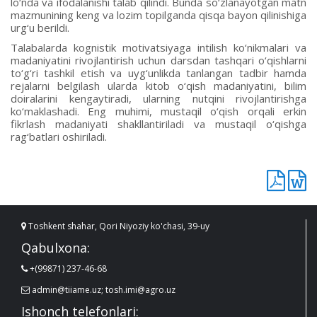
lo‘nda va ifodalanishi talab qilindi. Bunda so‘zlanayotgan matn
mazmunining keng va lozim topilganda qisqa bayon qilinishiga
urg‘u berildi.
Talabalarda kognistik motivatsiyaga intilish ko‘nikmalari va
madaniyatini rivojlantirish uchun darsdan tashqari o‘qishlarni
to‘g‘ri tashkil etish va uyg‘unlikda tanlangan tadbir hamda
rejalarni belgilash ularda kitob o‘qish madaniyatini, bilim
doiralarini kengaytiradi, ularning nutqini rivojlantirishga
ko‘maklashadi. Eng muhimi, mustaqil o‘qish orqali erkin
fikrlash madaniyati shakllantiriladi va mustaqil o‘qishga
rag‘batlari oshiriladi.
Toshkent shahar, Qori Niyoziy ko'chasi, 39-uy
Qabulxona:
+(99871) 237-46-68
admin@tiiame.uz; tosh.imi@agro.uz
Ishonch telefonlari: