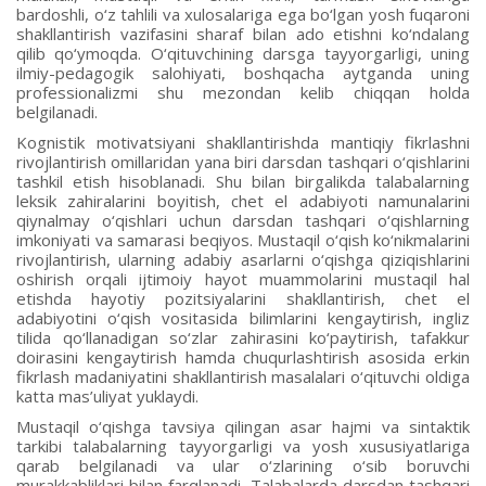
bardoshli, o‘z tahlili va xulosalariga ega bo‘lgan yosh fuqaroni
shakllantirish vazifasini sharaf bilan ado etishni ko‘ndalang
qilib qo‘ymoqda. O‘qituvchining darsga tayyorgarligi, uning
ilmiy-pedagogik salohiyati, boshqacha aytganda uning
professionalizmi shu mezondan kelib chiqqan holda
belgilanadi.
Kognistik motivatsiyani shakllantirishda mantiqiy fikrlashni
rivojlantirish omillaridan yana biri darsdan tashqari o‘qishlarini
tashkil etish hisoblanadi. Shu bilan birgalikda talabalarning
leksik zahiralarini boyitish, chet el adabiyoti namunalarini
qiynalmay o‘qishlari uchun darsdan tashqari o‘qishlarning
imkoniyati va samarasi beqiyos. Mustaqil o‘qish ko‘nikmalarini
rivojlantirish, ularning adabiy asarlarni o‘qishga qiziqishlarini
oshirish orqali ijtimoiy hayot muammolarini mustaqil hal
etishda hayotiy pozitsiyalarini shakllantirish, chet el
adabiyotini o‘qish vositasida bilimlarini kengaytirish, ingliz
tilida qo‘llanadigan so‘zlar zahirasini ko‘paytirish, tafakkur
doirasini kengaytirish hamda chuqurlashtirish asosida erkin
fikrlash madaniyatini shakllantirish masalalari o‘qituvchi oldiga
katta mas’uliyat yuklaydi.
Mustaqil o‘qishga tavsiya qilingan asar hajmi va sintaktik
tarkibi talabalarning tayyorgarligi va yosh xususiyatlariga
qarab belgilanadi va ular o‘zlarining o‘sib boruvchi
murakkabliklari bilan farqlanadi. Talabalarda darsdan tashqari