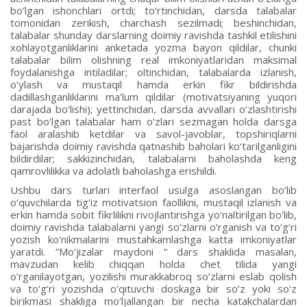
bo‘lgan ishonchlari ortdi; to‘rtinchidan, darsda talabalar
tomonidan zerikish, charchash sezilmadi; beshinchidan,
talabalar shunday darslarning doimiy ravishda tashkil etilishini
xohlayotganliklarini anketada yozma bayon qildilar, chunki
talabalar bilim olishning real imkoniyatlaridan maksimal
foydalanishga intiladilar; oltinchidan, talabalarda izlanish,
o‘ylash va mustaqil hamda erkin fikr bildirishda
dadillashganliklarini ma’lum qildilar (motivatsiyaning yuqori
darajada bo‘lishi); yettinchidan, darsda avvallari o‘zlashtirishi
past bo‘lgan talabalar ham o‘zlari sezmagan holda darsga
faol aralashib ketdilar va savol-javoblar, topshiriqlarni
bajarishda doimiy ravishda qatnashib baholari ko‘tarilganligini
bildirdilar; sakkizinchidan, talabalarni baholashda keng
qamrovlilikka va adolatli baholashga erishildi.
Ushbu dars turlari interfaol usulga asoslangan bo‘lib
o‘quvchilarda tig‘iz motivatsion faollikni, mustaqil izlanish va
erkin hamda sobit fikrlilikni rivojlantirishga yo‘naltirilgan bo‘lib,
doimiy ravishda talabalarni yangi so‘zlarni o‘rganish va to‘g‘ri
yozish ko‘nikmalarini mustahkamlashga katta imkoniyatlar
yaratdi. “Mo‘jizalar maydoni ” dars shaklida masalan,
mavzudan kelib chiqqan holda chet tilida yangi
o‘rganilayotgan, yozilishi murakkabroq so‘zlarni eslab qolish
va to‘g‘ri yozishda o‘qituvchi doskaga bir so‘z yoki so‘z
birikmasi shakliga mo‘ljallangan bir necha katakchalardan