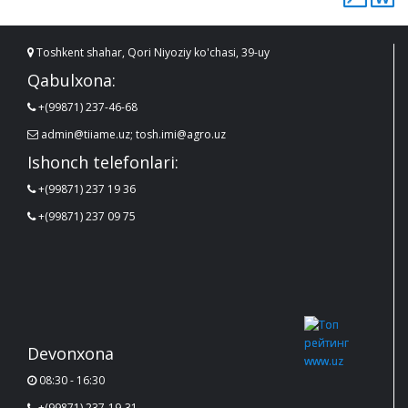
Toshkent shahar, Qori Niyoziy ko'chasi, 39-uy
Qabulxona:
+(99871) 237-46-68
admin@tiiame.uz; tosh.imi@agro.uz
Ishonch telefonlari:
+(99871) 237 19 36
+(99871) 237 09 75
Devonxona
08:30 - 16:30
+(99871) 237-19-31