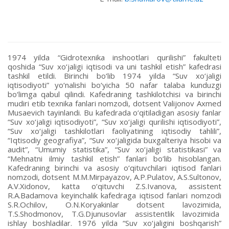
1974 yilda “Gidrotexnika inshootlari qurilishi” fakulteti
qoshida “Suv xo‘jaligi iqtisodi va uni tashkil etish” kafedrasi
tashkil etildi. Birinchi bo‘lib 1974 yilda “Suv xo‘jaligi
iqtisodiyoti” yo‘nalishi bo‘yicha 50 nafar talaba kunduzgi
bo‘limga qabul qilindi. Kafedraning tashkilotchisi va birinchi
mudiri etib texnika fanlari nomzodi, dotsent Valijonov Axmed
Musaevich tayinlandi. Bu kafedrada o‘qitiladigan asosiy fanlar
“Suv xo‘jaligi iqtisodiyoti”, “Suv xo‘jaligi qurilishi iqtisodiyoti”,
“Suv xo‘jaligi tashkilotlari faoliyatining iqtisodiy tahlili”,
“Iqtisodiy geografiya”, “Suv xo‘jaligida buxgalteriya hisobi va
audit”, “Umumiy statistika”, “Suv xo‘jaligi statistikasi” va
“Mehnatni ilmiy tashkil etish” fanlari bo‘lib hisoblangan.
Kafedraning birinchi va asosiy o‘qituvchilari iqtisod fanlari
nomzodi, dotsent M.M.Mirpayazov, A.P.Pulatov, A.S.Sultonov,
A.V.Xidonov, katta o‘qituvchi Z.S.Ivanova, assistent
R.A.Badamova keyinchalik kafedraga iqtisod fanlari nomzodi
S.R.Ochilov, O.N.Koryakinlar dotsent lavozimida,
T.S.Shodmonov, T.G.Djunusovlar assistentlik lavozimida
ishlay boshladilar. 1976 yilda “Suv xo‘jaligini boshqarish”