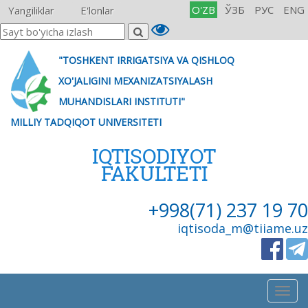
O'ZB
ЎЗБ
РУС
ENG
Yangiliklar
E'lonlar
"TOSHKENT IRRIGATSIYA VA QISHLOQ
XO'JALIGINI MEXANIZATSIYALASH
MUHANDISLARI INSTITUTI"
MILLIY TADQIQOT UNIVERSITETI
IQTISODIYOT
FAKULTETI
+998(71) 237 19 70
iqtisoda_m@tiiame.uz
Togg
navig