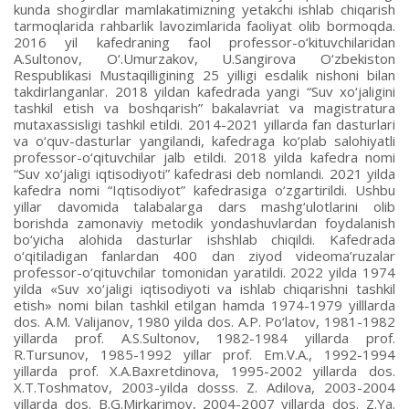
kunda shogirdlar mamlakatimizning yetakchi ishlab chiqarish
tarmoqlarida rahbarlik lavozimlarida faoliyat olib bormoqda.
2016 yil kafedraning faol professor-o‘kituvchilaridan
A.Sultonov, O‘.Umurzakov, U.Sangirova O‘zbekiston
Respublikasi Mustaqilligining 25 yilligi esdalik nishoni bilan
takdirlanganlar. 2018 yildan kafedrada yangi “Suv xo‘jaligini
tashkil etish va boshqarish” bakalavriat va magistratura
mutaxassisligi tashkil etildi. 2014-2021 yillarda fan dasturlari
va o‘quv-dasturlar yangilandi, kafedraga ko‘plab salohiyatli
professor-o‘qituvchilar jalb etildi. 2018 yilda kafedra nomi
“Suv xo‘jaligi iqtisodiyoti” kafedrasi deb nomlandi. 2021 yilda
kafedra nomi “Iqtisodiyot” kafedrasiga o‘zgartirildi. Ushbu
yillar davomida talabalarga dars mashg‘ulotlarini olib
borishda zamonaviy metodik yondashuvlardan foydalanish
bo‘yicha alohida dasturlar ishshlab chiqildi. Kafedrada
o‘qitiladigan fanlardan 400 dan ziyod videoma’ruzalar
professor-o‘qituvchilar tomonidan yaratildi. 2022 yilda 1974
yilda «Suv xo‘jaligi iqtisodiyoti va ishlab chiqarishni tashkil
etish» nomi bilan tashkil etilgan hamda 1974-1979 yilllarda
dos. A.M. Valijanov, 1980 yilda dos. A.P. Po‘latov, 1981-1982
yillarda prof. A.S.Sultonov, 1982-1984 yillarda prof.
R.Tursunov, 1985-1992 yillar prof. Em.V.A., 1992-1994
yillarda prof. X.A.Baxretdinova, 1995-2002 yillarda dos.
X.T.Toshmatov, 2003-yilda dosss. Z. Adilova, 2003-2004
yillarda dos. B.G.Mirkarimov, 2004-2007 yillarda dos. Z.Ya.