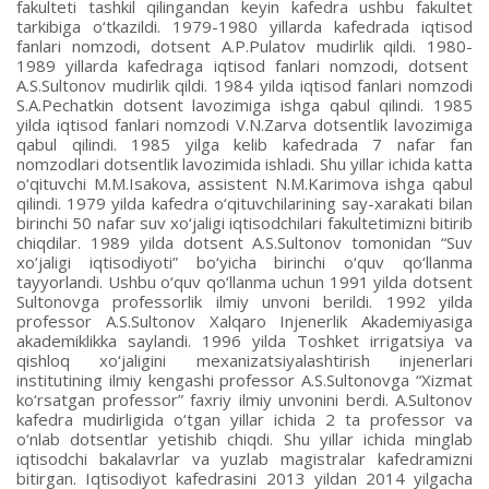
fakulteti tashkil qilingandan keyin kafedra ushbu fakultet
tarkibiga o‘tkazildi. 1979-1980 yillarda kafedrada iqtisod
fanlari nomzodi, dotsent A.P.Pulatov mudirlik qildi. 1980-
1989 yillarda kafedraga iqtisod fanlari nomzodi, dotsent
A.S.Sultonov mudirlik qildi. 1984 yilda iqtisod fanlari nomzodi
S.A.Pechatkin dotsent lavozimiga ishga qabul qilindi. 1985
yilda iqtisod fanlari nomzodi V.N.Zarva dotsentlik lavozimiga
qabul qilindi. 1985 yilga kelib kafedrada 7 nafar fan
nomzodlari dotsentlik lavozimida ishladi. Shu yillar ichida katta
o‘qituvchi M.M.Isakova, assistent N.M.Karimova ishga qabul
qilindi. 1979 yilda kafedra o‘qituvchilarining say-xarakati bilan
birinchi 50 nafar suv xo‘jaligi iqtisodchilari fakultetimizni bitirib
chiqdilar. 1989 yilda dotsent A.S.Sultonov tomonidan “Suv
xo‘jaligi iqtisodiyoti” bo‘yicha birinchi o‘quv qo‘llanma
tayyorlandi. Ushbu o‘quv qo‘llanma uchun 1991 yilda dotsent
Sultonovga professorlik ilmiy unvoni berildi. 1992 yilda
professor A.S.Sultonov Xalqaro Injenerlik Akademiyasiga
akademiklikka saylandi. 1996 yilda Toshket irrigatsiya va
qishloq xo‘jaligini mexanizatsiyalashtirish injenerlari
institutining ilmiy kengashi professor A.S.Sultonovga “Xizmat
ko‘rsatgan professor” faxriy ilmiy unvonini berdi. A.Sultonov
kafedra mudirligida o‘tgan yillar ichida 2 ta professor va
o‘nlab dotsentlar yetishib chiqdi. Shu yillar ichida minglab
iqtisodchi bakalavrlar va yuzlab magistralar kafedramizni
bitirgan. Iqtisodiyot kafedrasini 2013 yildan 2014 yilgacha