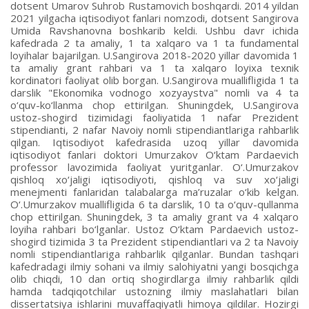
dotsent Umarov Suhrob Rustamovich boshqardi. 2014 yildan
2021 yilgacha iqtisodiyot fanlari nomzodi, dotsent Sangirova
Umida Ravshanovna boshkarib keldi. Ushbu davr ichida
kafedrada 2 ta amaliy, 1 ta xalqaro va 1 ta fundamental
loyihalar bajarilgan. U.Sangirova 2018-2020 yillar davomida 1
ta amaliy grant rahbari va 1 ta xalqaro loyixa texnik
kordinatori faoliyat olib borgan. U.Sangirova muallifligida 1 ta
darslik "Ekonomika vodnogo xozyaystva" nomli va 4 ta
o‘quv-ko‘llanma chop ettirilgan. Shuningdek, U.Sangirova
ustoz-shogird tizimidagi faoliyatida 1 nafar Prezident
stipendianti, 2 nafar Navoiy nomli stipendiantlariga rahbarlik
qilgan. Iqtisodiyot kafedrasida uzoq yillar davomida
iqtisodiyot fanlari doktori Umurzakov O‘ktam Pardaevich
professor lavozimida faoliyat yuritganlar. O‘.Umurzakov
qishloq xo‘jaligi iqtisodiyoti, qishloq va suv xo‘jaligi
menejmenti fanlaridan talabalarga ma’ruzalar o‘kib kelgan.
O‘.Umurzakov muallifligida 6 ta darslik, 10 ta o‘quv-qullanma
chop ettirilgan. Shuningdek, 3 ta amaliy grant va 4 xalqaro
loyiha rahbari bo‘lganlar. Ustoz O‘ktam Pardaevich ustoz-
shogird tizimida 3 ta Prezident stipendiantlari va 2 ta Navoiy
nomli stipendiantlariga rahbarlik qilganlar. Bundan tashqari
kafedradagi ilmiy sohani va ilmiy salohiyatni yangi bosqichga
olib chiqdi, 10 dan ortiq shogirdlarga ilmiy rahbarlik qildi
hamda tadqiqotchilar ustozning ilmiy maslahatlari bilan
dissertatsiya ishlarini muvaffaqiyatli himoya qildilar. Hozirgi