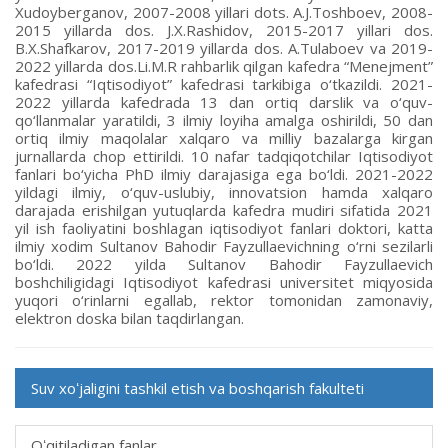
Xudoyberganov, 2007-2008 yillari dots. A.J.Toshboev, 2008-
2015 yillarda dos. J.X.Rashidov, 2015-2017 yillari dos.
B.X.Shafkarov, 2017-2019 yillarda dos. A.Tulaboev va 2019-
2022 yillarda dos.Li.M.R rahbarlik qilgan kafedra “Menejment”
kafedrasi “Iqtisodiyot” kafedrasi tarkibiga o‘tkazildi. 2021-
2022 yillarda kafedrada 13 dan ortiq darslik va o‘quv-
qo‘llanmalar yaratildi, 3 ilmiy loyiha amalga oshirildi, 50 dan
ortiq ilmiy maqolalar xalqaro va milliy bazalarga kirgan
jurnallarda chop ettirildi. 10 nafar tadqiqotchilar Iqtisodiyot
fanlari bo‘yicha PhD ilmiy darajasiga ega bo‘ldi. 2021-2022
yildagi ilmiy, o‘quv-uslubiy, innovatsion hamda xalqaro
darajada erishilgan yutuqlarda kafedra mudiri sifatida 2021
yil ish faoliyatini boshlagan iqtisodiyot fanlari doktori, katta
ilmiy xodim Sultanov Bahodir Fayzullaevichning o‘rni sezilarli
bo‘ldi. 2022 yilda Sultanov Bahodir Fayzullaevich
boshchiligidagi Iqtisodiyot kafedrasi universitet miqyosida
yuqori o‘rinlarni egallab, rektor tomonidan zamonaviy,
elektron doska bilan taqdirlangan.
Suv xoʻjaligini tashkil etish va boshqarish fakulteti
Oʻqitiladigan fanlar