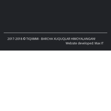
2017-2018 © TIQXMMI - BARCHA XUQUQLAR HIMOYALANGAN!
Website developed: Max IT