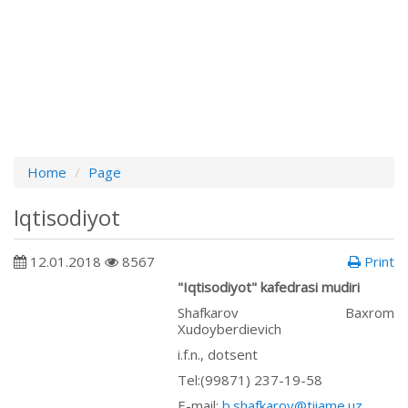
Home
Page
Iqtisodiyot
12.01.2018
8567
Print
"Iqtisodiyot" kafedrаsi mudiri
Shafkarov Baxrom
Xudoyberdievich
i.f.n., dotsent
Tel:(99871) 237-19-58
E-mail:
b.shafkarov@tiiame.uz