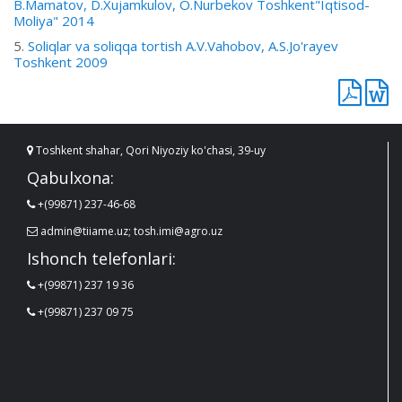
B.Mamatov, D.Xujamkulov, O.Nurbekov Toshkent"Iqtisod-
Moliya" 2014
5.
Soliqlar va soliqqa tortish A.V.Vahobov, A.S.Jo'rayev
Toshkent 2009
Toshkent shahar, Qori Niyoziy ko'chasi, 39-uy
Qabulxona:
+(99871) 237-46-68
admin@tiiame.uz; tosh.imi@agro.uz
Ishonch telefonlari:
+(99871) 237 19 36
+(99871) 237 09 75