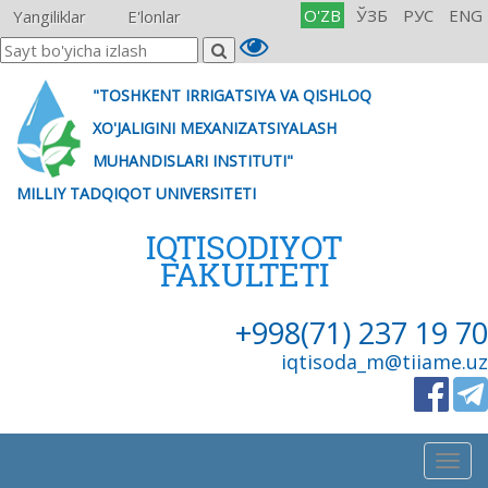
O'ZB
ЎЗБ
РУС
ENG
Yangiliklar
E'lonlar
"TOSHKENT IRRIGATSIYA VA QISHLOQ
XO'JALIGINI MEXANIZATSIYALASH
MUHANDISLARI INSTITUTI"
MILLIY TADQIQOT UNIVERSITETI
IQTISODIYOT
FAKULTETI
+998(71) 237 19 70
iqtisoda_m@tiiame.uz
Togg
navig