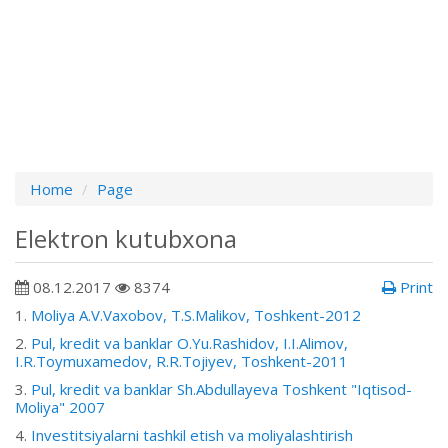
Home
Page
Elektron kutubxona
08.12.2017
8374
Print
1.
Moliya A.V.Vaxobov, T.S.Malikov, Toshkent-2012
2.
Pul, kredit va banklar O.Yu.Rashidov, I.I.Alimov,
I.R.Toymuxamedov, R.R.Tojiyev, Toshkent-2011
3.
Pul, kredit va banklar Sh.Abdullayeva Toshkent "Iqtisod-
Moliya" 2007
4.
Investitsiyalarni tashkil etish va moliyalashtirish