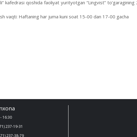
tili” kafedrasi qoshida faoliyat yurityotgan “Lingvist” to‘garagining 
lish vaqti: Haftaning har juma kuni soat 15-00 dan 17-00 gacha
nxona
- 16:30
71) 237-19-31
71) 237-38-79