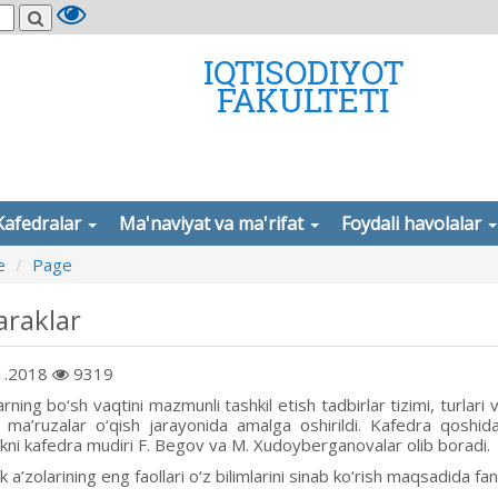
IQTISODIYOT
FAKULTETI
Kafedralar
Ma'naviyat va ma'rifat
Foydali havolalar
e
Page
araklar
1.2018
9319
rning bo‘sh vaqtini mazmunli tashkil etish tadbirlar tizimi, turlari 
a ma’ruzalar o‘qish jarayonida amalga oshirildi. Kafedra qoshida 
kni kafedra mudiri F. Begov va M. Xudoyberganovalar olib boradi.
 a’zolarining eng faollari o‘z bilimlarini sinab ko‘rish maqsadida f