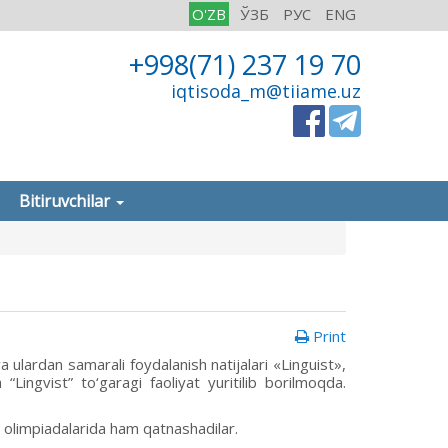
O'ZB
ЎЗБ
РУС
ENG
+998(71) 237 19 70
iqtisoda_m@tiiame.uz
Bitiruvchilar
Print
va ulardan samarali foydalanish natijalari «Linguist»,
“Lingvist” to‘garagi faoliyat yuritilib borilmoqda.
an olimpiadalarida ham qatnashadilar.