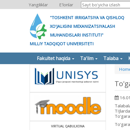
Yangiliklar
E'lonlar
"TOSHKENT IRRIGATSIYA VA QISHLOQ
XO'JALIGINI MEXANIZATSIYALASH
MUHANDISLARI INSTITUTI"
MILLIY TADQIQOT UNIVERSITETI
Fakultet haqida
Ta'lim
Talaba
Hom
To'g
16.0
Talabala
TIJlard
To‘gara
To‘garak
VIRTUAL QABULXONA