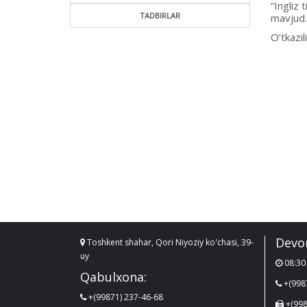
“Ingliz 
TADBIRLAR
mavjud.
O‘tkazi
Devo
Toshkent shahar, Qori Niyoziy ko'chasi, 39-
uy
08:30 
Qabulxona:
+(998
+(99871) 237-46-68
+(998