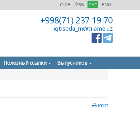
O'ZB
ЎЗБ
РУС
ENG
+998(71) 237 19 70
iqtisoda_m@tiiame.uz
Полезный ссылки
Выпусников
Print