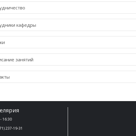
удничество
удники кафедры
ки
исание занятий
акты
елярия
- 16:30
71) 237-19-31