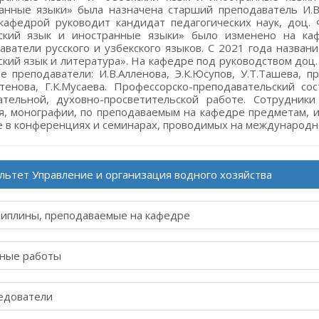
анные языки» была назначена старший преподаватель И.В
кафедрой руководит кандидат педагогических наук, доц. 
ский язык и иностранные языки» было изменено на ка
аватели русского и узбекского языков. С 2021 года назван
ский язык и литература». На кафедре под руководством доц.
е преподаватели: И.В.Алленова, Э.К.Юсупов, У.Т.Ташева, п
йтенова, Г.К.Мусаева. Профессорско-преподавательский с
ательной, духовно-просветительской работе. Сотрудни
я, монографии, по преподаваемым на кафедре предметам, 
е в конференциях и семинарах, проводимых на международн
льтет Управление и организация водного хозяйства
иплины, преподаваемые на кафедре
ные работы
едователи