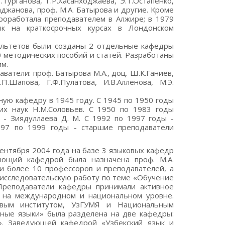
Турганова, Г.Р.Хасанходжаева, Э.Т.Остапенко,
аджанова, проф. М.А. Батырова и другие. Кроме
проработала преподавателем в Алжире; в 1979
ык на краткосрочных курсах в Лондонском
культетов были созданы 2 отдельные кафедры
0 методических пособий и статей. Разработаны
м.
атели: проф. Батырова М.А., доц. Ш.К.Ганиев,
П.Шапова, Г.Ф.Пулатова, И.В.Алленова, М.Э.
ую кафедру в 1945 году. С 1945 по 1950 годы
ких наук Н.М.Соловьев. С 1950 по 1983 годы
 - Зиядуллаева Д. М. С 1992 по 1997 годы -
1997 по 1999 годы - старшие преподаватели
ентября 2004 года на базе 3 языковых кафедр
едующий кафедрой была назначена проф. М.А.
и более 10 профессоров и преподавателей, а
-исследовательскую работу по теме «Обучение
 Преподаватели кафедры принимали активное
х на международном и национальном уровне.
овым институтом, УзГУМЯ и Национальным
нные языки» была разделена на две кафедры:
». Заведующей кафедрой «Узбекский язык и