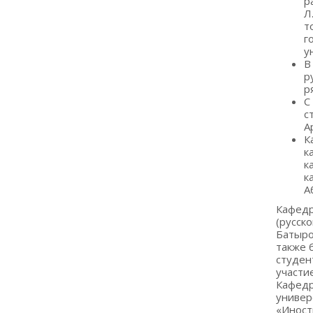
р
Л
т
г
у
В
р
р
С
с
А
К
к
к
к
А
Кафедр
(русск
Батыро
также 
студен
участи
Кафед
универ
«Иност