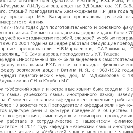
аботали опытные преподаватели: Р.А.Швец, Е.З.Кочина, Р.Т.
.А.Разумова, Л.И.Лукьянова, доценты: З.Д.Эшметова, Х.Г. Баб
ого, старший преподаватель Хасанходжаева Г.Р. два года 
оду профессор М.А. Батырова преподавала русский яз
ниверситете, Англия.
 1977-1978 годах для подготовительного и основного фа
усского языка. С момента создания кафедры издано более 7
яд учебно-методических пособий, словарей, учебных програм
 1996 по 2004 годы на кафедре работали следующие преподав
таршие преподаватели: Н.В.Мархлевская, С.А.Рахимова, С.
ракелянц, Г.С. Самандарова, преподаватель У.Т. Ташева.
афедра «Иностранный язык» была выделена в самостоятельн
афедру возглавляли Е.Х.Гаевская и кандидат филологичес
афедру возглавлял доцент Ватина И. Я., с 1983-1992 годы
андидат педагогических наук, доц. М. М.Джамолова. С 
бдулкасимова С.Н. и Юсубов М.С.
а «Узбекский язык и иностранные языки» была создана 16 с
ого языка, узбекского языка, иностранного языка). Зав
ва. С момента создания кафедры в ее коллективе работал
более 10 ассистентов. Преподаватели кафедры вели научно
тов культуре речи и культуре поведения в обществе».
е в конференциях, симпозиумах и семинарах, проводимы
ра работала в сотрудничестве с Ташкентским финанс
ситетом. В 2014 году кафедра «Узбекский язык и иностра
ранные языки» и «Узбекский язык и иностранные языки