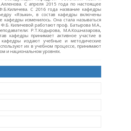
.Алленова. С апреля 2015 года по настоящее
Ф.Б.Киличева. С 2016 года название кафедры
федру «Языки», в состав кафедры включены
ие кафедры изменилось. Она стала называться
 Ф.Б. Киличевой работают проф. Батырова М.А.,
реподаватели: Р.Т.Кодырова, М.А.Кошназарова,
остав кафедры принимает активное участие в
ки кафедры издают учебные и методические
используют их в учебном процессе, принимают
ом и национальном уровнях.