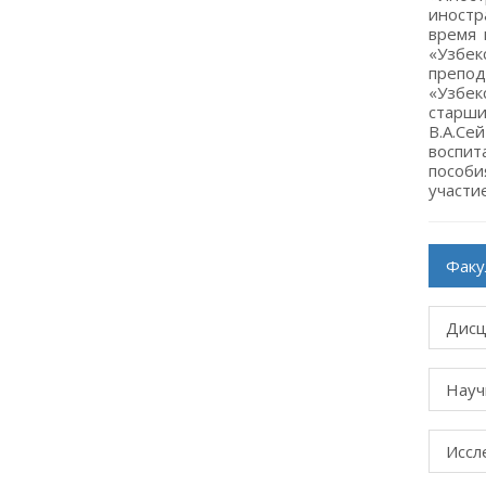
иностр
время 
«Узбек
препод
«Узбек
старши
В.А.Се
воспит
пособи
участи
Факу
Дисц
Науч
Иссл