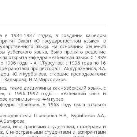
а в 1934-1937 годах, в создании кафедры
принят Закон «О государственном языке», в
сударственного языка. На основании решения
ры узбекского языка, было принято решение
ыла открыта кафедра «Узбекский язык». С 1989
о 1996 годы - А.Н.Турсунов, с 1996 года по 16
ре работали профессора: Г. Абдурахманов, Э.А.
.о.доц. Ю.И.Курбанова, старшие преподаватели:
Р.Т.Кадырова, Н.М.Мирсодиков.
ись такие дисциплины как «Узбекский язык», с
е», с 1996-1997 годы - «Узбекский язык и
нове латиницы» на 4-м курсе.
афедры «Языков». В 1968 году была открыта
подаватели Шаверова Н.А., Бурибеков А.А.,
А.Батирова.
ками, иностранными студентами, стажерами и
ек. С иностранными студентами и аспирантами