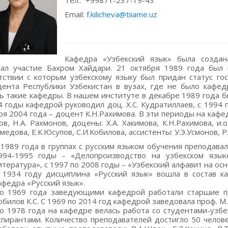
Тел.: +99871-237-19-43
Email:
f.kilicheva@tiiame.uz
Кафедра «Узбекский язык» была создан
ал участие Бахром Хайдари. 21 октября 1989 года был 
тствии с которым узбекскому языку был придан статус го
ента Республики Узбекистан в вузах, где не было кафед
ь такие кафедры. В нашем институте в декабре 1989 года б
4 годы кафедрой руководил доц. Х.С. Кудратиллаев, с 1994 п
ря 2004 года – доцент К.Н.Рахимова. В эти периоды на кафед
ов, Н.А. Рахмонов, доцены: Х.А. Хакимова, К.Н.Рахимова, и
медова, Е.К.Юсупов, С.И.Кобилова, ассистенты: У.Э.Усмонов, 
 1989 года в группах с русским языком обучения преподавал
994-1995 годы - «Делопроизводство на узбекском язык
итература», с 1997 по 2008 годы – «Узбекский алфавит на ос
 1934 году дисциплина «Русский язык» вошла в состав к
афедра «Русский язык».
о 1969 года заведующими кафедрой работали старшие пре
обилов К.С. С 1969 по 2014 год кафедрой заведовала проф. М.
о 1978 года на кафедре велась работа со студентами-узбе
спирантами. Количество преподавателей достигло 50 челов