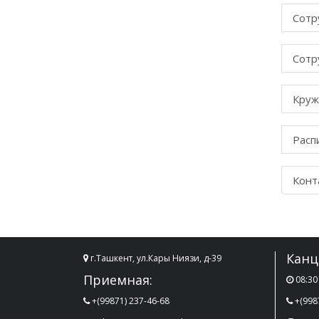
Сотр
Сотр
Круж
Расп
Конт
Канц
г.Ташкент, ул.Кары Ниязи, д-39
Приемная:
08:30 
+(99871) 237-46-68
+(998