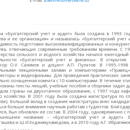
E-mail:
a.akhmedov@tiiame.uz
а «Бухгалтерский учет и аудит» была создана в 1993 го
тва и ее организация» и называлась «Бухгалтерский учет
димость подготовки высококвалифицированных и конкурент
тва, отвечающих современным требованиям времени. С 19
ерства сельского и водного хозяйства начался ежегодный
льности «Бухгалтерский учет и финансы». В открытие
ссор О.У. Салимов и доцент А.П. Пулатов. В 1995-199
альными лекционными залами и компьютерами «Правец»
екторы и видеофильмы. Для проведения практических заня
льно оснащенная комната с 10 компьютерами. В течение эт
кованы тексты лекций, учебные пособия и сборники задач дл
дом страны на двухэтапное образование, с 1997 года каф
о хозяйства. В 2001 году была создана магистратура по с
тве). Большой вклад в создание магистратуры внес кандидат
ься больше внимания научным работам студентов. Благода
лся, был обновлен ее состав. В 2004 году, одновременно с
нынешнее название – «Бухгалтерский учет и аудит». 
гашева и Ш.И.Ходжимухамедова, а в 2010 году А.Г. Ибрагим