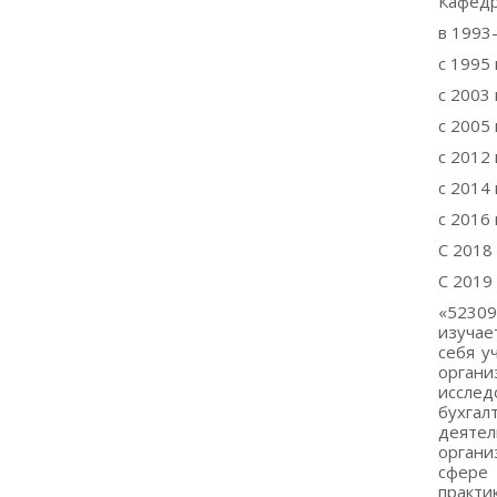
Кафедр
в 1993
с 1995 
с 2003 
с 2005
с 2012
с 2014 
с 2016
С 2018
С 2019
«52309
изучае
себя у
органи
иссле
бухгал
деятел
органи
сфере 
практи