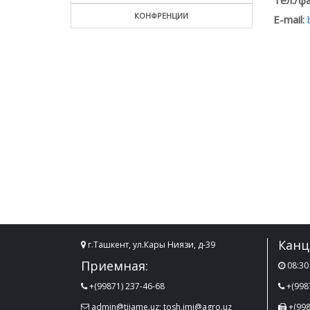
Тел./фа
КОНФРЕНЦИИ
E-mail:
Канц
г.Ташкент, ул.Кары Ниязи, д-39
Приемная:
08:30 
+(99871) 237-46-68
+(998
admin@tiiame.uz; tosh.imi@agro.uz
+(998