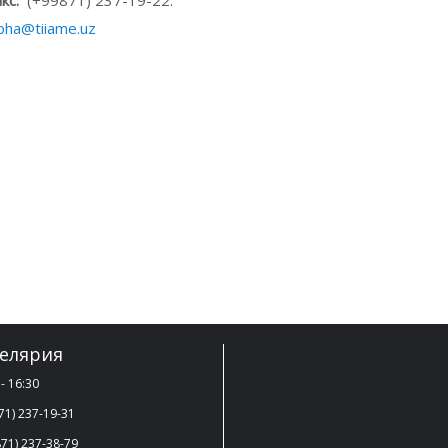
кс:
(+99871) 237-19-22.
bha@tiiame.uz
елярия
- 16:30
71) 237-19-31
71) 237-38-79