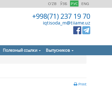
O'ZB
ЎЗБ
РУС
ENG
+998(71) 237 19 70
iqtisoda_m@tiiame.uz
Полезный ссылки
Выпусников
Print