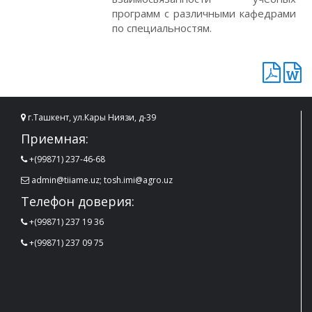
программ с различными кафедрами
по специальностям.
г.Ташкент, ул.Кары Ниязи, д-39
Приемная:
+(99871) 237-46-68
admin@tiiame.uz; tosh.imi@agro.uz
Телефон доверия:
+(99871) 237 19 36
+(99871) 237 09 75